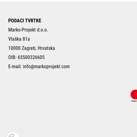
PODACI TVRTKE
Marko-Projekt d.o.o.
Vlaška 81a
10000 Zagreb, Hrvatska
OIB: 65500326605
E-mail:
info@markoprojekt.com