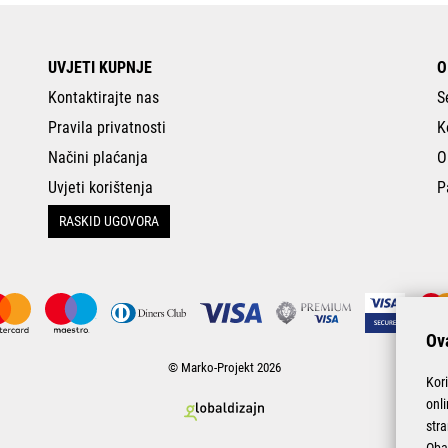
UVJETI KUPNJE
O
Kontaktirajte nas
S
Pravila privatnosti
K
Načini plaćanja
O
Uvjeti korištenja
P
RASKID UGOVORA
Ova
© Marko-Projekt 2026
Kor
onl
stra