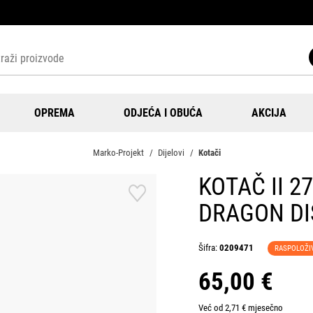
OPREMA
ODJEĆA I OBUĆA
AKCIJA
Marko-Projekt
Dijelovi
Kotači
KOTAČ II 2
DRAGON DI
Šifra:
0209471
RASPOLOŽI
65,00 €
Već od 2,71 € mjesečno