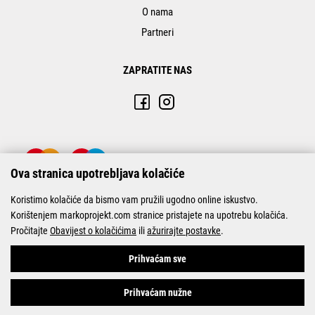
O nama
Partneri
ZAPRATITE NAS
Ova stranica upotrebljava kolačiće
Koristimo kolačiće da bismo vam pružili ugodno online iskustvo.
Korištenjem markoprojekt.com stranice pristajete na upotrebu kolačića.
Pročitajte
Obavijest o kolačićima
ili
ažurirajte postavke
.
© Marko-Projekt 2026
Prihvaćam sve
Prihvaćam nužne