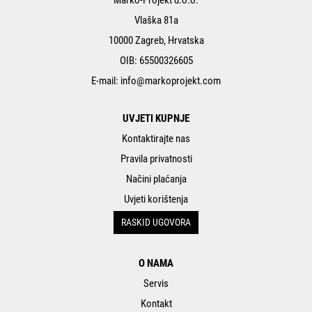
Marko-Projekt d.o.o.
Vlaška 81a
10000 Zagreb, Hrvatska
OIB: 65500326605
E-mail:
info@markoprojekt.com
UVJETI KUPNJE
Kontaktirajte nas
Pravila privatnosti
Načini plaćanja
Uvjeti korištenja
RASKID UGOVORA
O NAMA
Servis
Kontakt