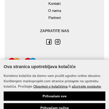
Kontakt
O nama
Partneri
ZAPRATITE NAS
Ova stranica upotrebljava kolačiće
Koristimo kolačiće da bismo vam pružili ugodno online iskustvo.
Korištenjem markoprojekt.com stranice pristajete na upotrebu
kolačića. Pročitajte
Obavijest o kolačićima
ili
ažurirajte postavke
.
© Marko-Projekt 2026
Prihvaćam sve
Prihvaćam nužne