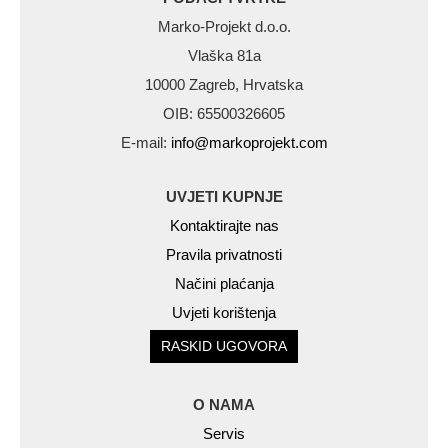
Marko-Projekt d.o.o.
Vlaška 81a
10000 Zagreb, Hrvatska
OIB: 65500326605
E-mail:
info@markoprojekt.com
UVJETI KUPNJE
Kontaktirajte nas
Pravila privatnosti
Načini plaćanja
Uvjeti korištenja
RASKID UGOVORA
O NAMA
Servis