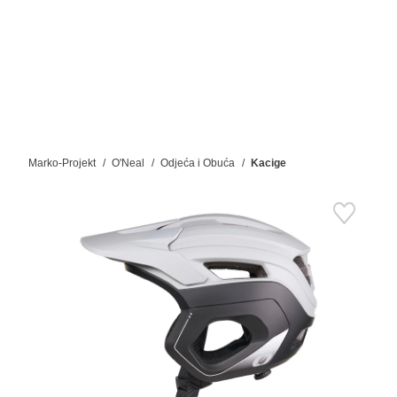
Marko-Projekt
O'Neal
Odjeća i Obuća
Kacige