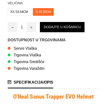
VELIČINA
XS 53-54CM
S 55-56CM
-
+
DODAJTE U KOŠARICU
DOSTUPNOST U TRGOVINAMA
Servis Vlaška
Trgovina Vlaška
Trgovina Središće
Trgovina Varaždin
SPECIFIKACIJA/OPIS
O'Neal Sonus Trapper EVO Helmet