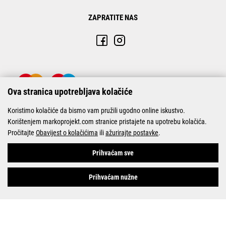
ZAPRATITE NAS
Ova stranica upotrebljava kolačiće
Koristimo kolačiće da bismo vam pružili ugodno online iskustvo.
Korištenjem markoprojekt.com stranice pristajete na upotrebu kolačića.
Pročitajte
Obavijest o kolačićima
ili
ažurirajte postavke
.
© Marko-Projekt 2026
Prihvaćam sve
Prihvaćam nužne
Pogledani proizvodi