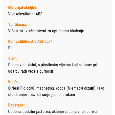
Materijal školjke:
Visokokvalitetni ABS
Ventilacija:
Višestruki zračni otvori za optimalno hlađenje
Kompatibilnost s Airflaps™:
Da
Vizir:
Podesiv po visini, s plastičnim vijcima koji se lome pri
udarcu radi veće sigurnosti
Kopča:
O'Neal Fidlock® magnetska kopča (Njemački dizajn), lako
otpuštanje/pričvršćivanje jednom rukom
Podstava:
Udobna, dodatni jastučići, uklonjiva, upija znoj, periva