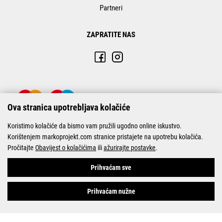
Partneri
ZAPRATITE NAS
Ova stranica upotrebljava kolačiće
Koristimo kolačiće da bismo vam pružili ugodno online iskustvo.
Korištenjem markoprojekt.com stranice pristajete na upotrebu kolačića.
Pročitajte
Obavijest o kolačićima
ili
ažurirajte postavke
.
© Marko-Projekt 2026
Prihvaćam sve
Prihvaćam nužne
Pogledani proizvodi