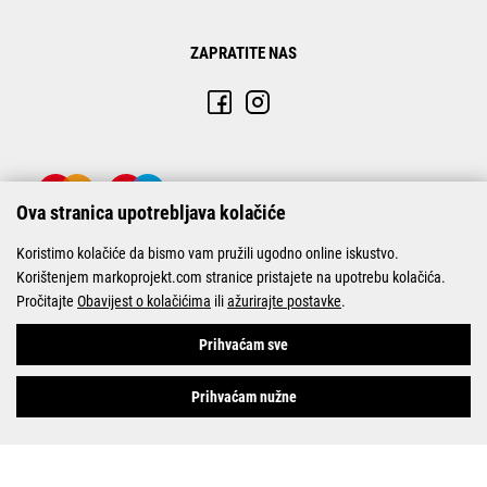
ZAPRATITE NAS
Ova stranica upotrebljava kolačiće
Koristimo kolačiće da bismo vam pružili ugodno online iskustvo.
Korištenjem markoprojekt.com stranice pristajete na upotrebu kolačića.
Pročitajte
Obavijest o kolačićima
ili
ažurirajte postavke
.
© Marko-Projekt 2026
Prihvaćam sve
Prihvaćam nužne
Pogledani proizvodi