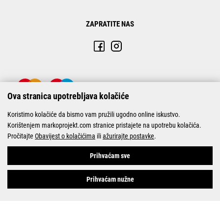
ZAPRATITE NAS
Ova stranica upotrebljava kolačiće
Koristimo kolačiće da bismo vam pružili ugodno online iskustvo.
Korištenjem markoprojekt.com stranice pristajete na upotrebu kolačića.
Pročitajte
Obavijest o kolačićima
ili
ažurirajte postavke
.
© Marko-Projekt 2026
Prihvaćam sve
Prihvaćam nužne
Pogledani proizvodi