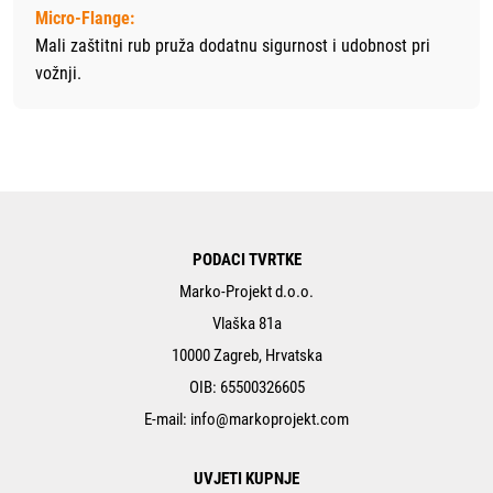
Micro-Flange:
Mali zaštitni rub pruža dodatnu sigurnost i udobnost pri
vožnji.
PODACI TVRTKE
Marko-Projekt d.o.o.
Vlaška 81a
10000 Zagreb, Hrvatska
OIB: 65500326605
E-mail:
info@markoprojekt.com
UVJETI KUPNJE