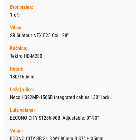
Broj brzina:
1 x 9
Vilica:
SR Suntour NEX-E25 Coil 28''
Kočnice:
Tektro HD-M280
Rotori:
180/160mm
Ležaj vilice:
Neco H322MP-156SB integrated cables 130° lock
Lula volana:
EECONO CITY ST286-90B, Adjustable: 0°-90°
Volan:
ECONO CITY BB:31.8 W:680mm B:37° H:35mm