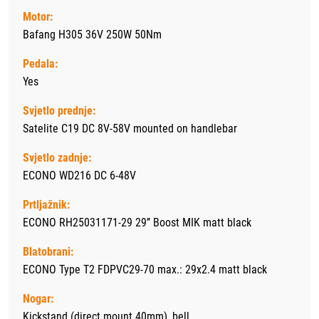
Motor:
Bafang H305 36V 250W 50Nm
Pedala:
Yes
Svjetlo prednje:
Satelite C19 DC 8V-58V mounted on handlebar
Svjetlo zadnje:
ECONO WD216 DC 6-48V
Prtljažnik:
ECONO RH25031171-29 29’’ Boost MIK matt black
Blatobrani:
ECONO Type T2 FDPVC29-70 max.: 29x2.4 matt black
Nogar:
Kickstand (direct mount 40mm), bell