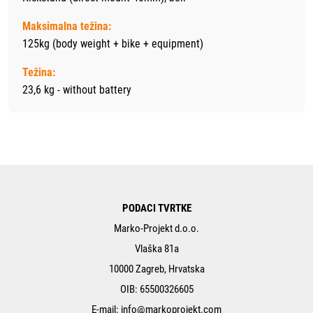
Maksimalna težina:
125kg (body weight + bike + equipment)
Težina:
23,6 kg - without battery
PODACI TVRTKE
Marko-Projekt d.o.o.
Vlaška 81a
10000 Zagreb, Hrvatska
OIB: 65500326605
E-mail:
info@markoprojekt.com