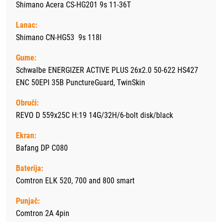
Shimano Acera CS-HG201 9s 11-36T
Lanac:
Shimano CN-HG53 9s 118l
Gume:
Schwalbe ENERGIZER ACTIVE PLUS 26x2.0 50-622 HS427
ENC 50EPI 35B PunctureGuard, TwinSkin
Obruči:
REVO D 559x25C H:19 14G/32H/6-bolt disk/black
Ekran:
Bafang DP C080
Baterija:
Comtron ELK 520, 700 and 800 smart
Punjač:
Comtron 2A 4pin