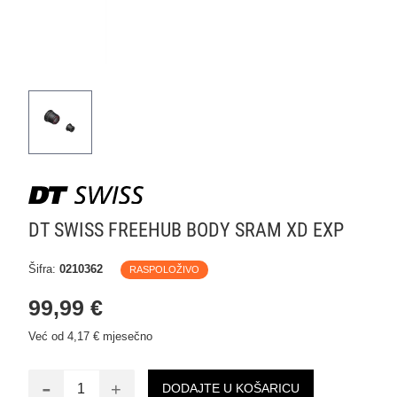
DT SWISS FREEHUB BODY SRAM XD EXP
Šifra:
0210362
RASPOLOŽIVO
99,99 €
Već od 4,17 € mjesečno
-
+
DODAJTE U KOŠARICU