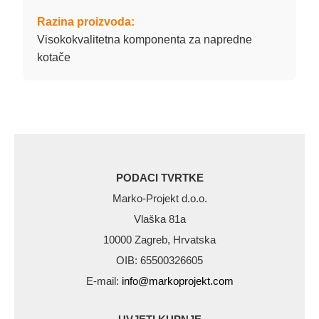
Razina proizvoda:
Visokokvalitetna komponenta za napredne
kotače
PODACI TVRTKE
Marko-Projekt d.o.o.
Vlaška 81a
10000 Zagreb, Hrvatska
OIB: 65500326605
E-mail:
info@markoprojekt.com