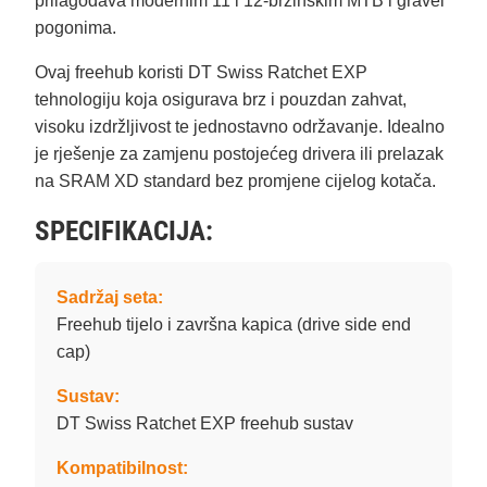
prilagođava modernim 11 i 12-brzinskim MTB i gravel
pogonima.
Ovaj freehub koristi DT Swiss Ratchet EXP
tehnologiju koja osigurava brz i pouzdan zahvat,
visoku izdržljivost te jednostavno održavanje. Idealno
je rješenje za zamjenu postojećeg drivera ili prelazak
na SRAM XD standard bez promjene cijelog kotača.
SPECIFIKACIJA:
Sadržaj seta:
Freehub tijelo i završna kapica (drive side end
cap)
Sustav:
DT Swiss Ratchet EXP freehub sustav
Kompatibilnost: