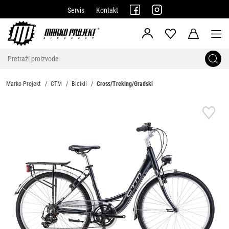
Servis
Kontakt
Marko-Projekt
CTM
Bicikli
Cross/Treking/Gradski