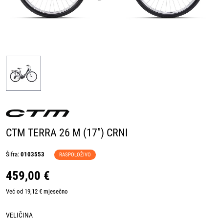
CTM TERRA 26 M (17") CRNI
Šifra:
0103553
RASPOLOŽIVO
459,00 €
Već od 19,12 € mjesečno
VELIČINA