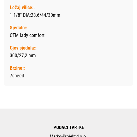
Ležaj vilice::
1 1/8" DIA:28.6/44/30mm
Sjedalo::
CTM lady comfort
Cjev sjedala::
300/27,2 mm
Brzine::
7speed
PODACI TVRTKE
Marko-Projekt d.o.o.