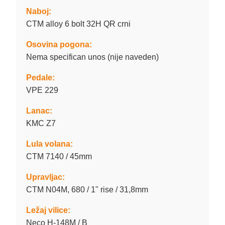
Naboj:
CTM alloy 6 bolt 32H QR crni
Osovina pogona:
Nema specifican unos (nije naveden)
Pedale:
VPE 229
Lanac:
KMC Z7
Lula volana:
CTM 7140 / 45mm
Upravljac:
CTM N04M, 680 / 1" rise / 31,8mm
Ležaj vilice:
Neco H-148M / B