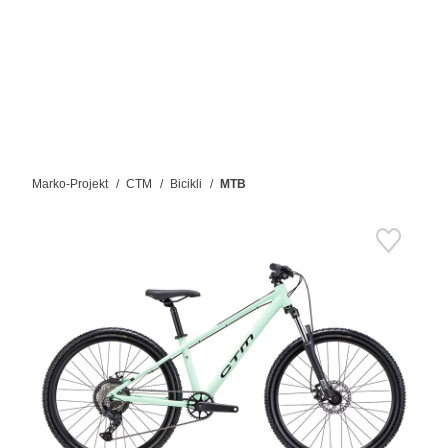
Marko-Projekt
CTM
Bicikli
MTB