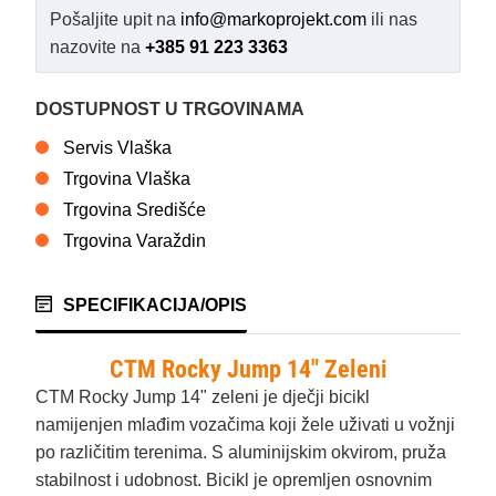
Pošaljite upit na
info@markoprojekt.com
ili nas
nazovite na
+385 91 223 3363
DOSTUPNOST U TRGOVINAMA
Servis Vlaška
Trgovina Vlaška
Trgovina Središće
Trgovina Varaždin
SPECIFIKACIJA/OPIS
CTM Rocky Jump 14" Zeleni
CTM Rocky Jump 14" zeleni je dječji bicikl
namijenjen mlađim vozačima koji žele uživati u vožnji
po različitim terenima. S aluminijskim okvirom, pruža
stabilnost i udobnost. Bicikl je opremljen osnovnim