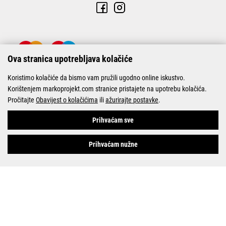
Ova stranica upotrebljava kolačiće
Koristimo kolačiće da bismo vam pružili ugodno online iskustvo.
Korištenjem markoprojekt.com stranice pristajete na upotrebu kolačića.
Pročitajte
Obavijest o kolačićima
ili
ažurirajte postavke
.
© Marko-Projekt 2026
Prihvaćam sve
Prihvaćam nužne
Pogledani proizvodi