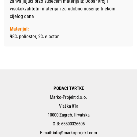
zahvaljujući brzo sušećem materijalu; Dobar kroj i
visokokvalitetni materijali za udobno nošenje tijekom
cijelog dana
Materijal:
98% poliester, 2% elastan
PODACI TVRTKE
Marko-Projekt d.o.o.
Vlaška 81a
10000 Zagreb, Hrvatska
OIB: 65500326605
E-mail:
info@markoprojekt.com