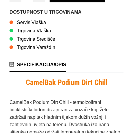
DOSTUPNOST U TRGOVINAMA
Servis Vlaška
Trgovina Vlaška
Trgovina Središće
Trgovina Varaždin
SPECIFIKACIJA/OPIS
CamelBak Podium Dirt Chill
CamelBak Podium Dirt Chill - termoizolirani
biciklistički bidon dizajniran za vozače koji žele
zadržati napitak hladnim tijekom dužih vožnji i
zahtjevnih uvjeta na terenu. Dvostruka izolirana
stijenka pomaže održati temperaturu tekućine znatno