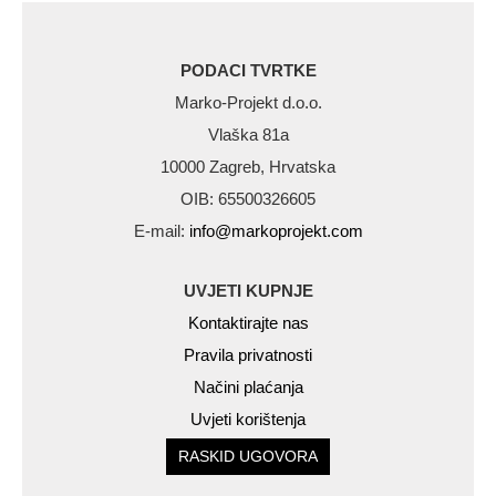
PODACI TVRTKE
Marko-Projekt d.o.o.
Vlaška 81a
10000 Zagreb, Hrvatska
OIB: 65500326605
E-mail:
info@markoprojekt.com
UVJETI KUPNJE
Kontaktirajte nas
Pravila privatnosti
Načini plaćanja
Uvjeti korištenja
RASKID UGOVORA