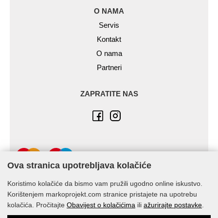
O NAMA
Servis
Kontakt
O nama
Partneri
ZAPRATITE NAS
Ova stranica upotrebljava kolačiće
Koristimo kolačiće da bismo vam pružili ugodno online iskustvo.
Korištenjem markoprojekt.com stranice pristajete na upotrebu
kolačića. Pročitajte
Obavijest o kolačićima
ili
ažurirajte postavke
.
© Marko-Projekt 2026