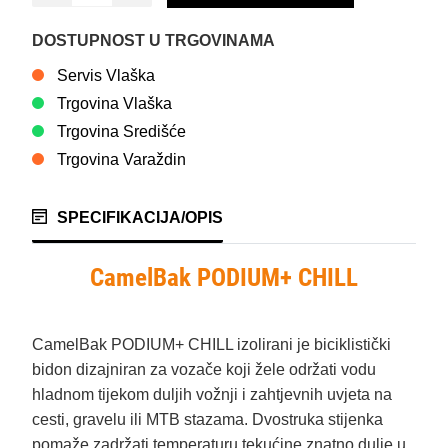
DOSTUPNOST U TRGOVINAMA
Servis Vlaška
Trgovina Vlaška
Trgovina Središće
Trgovina Varaždin
SPECIFIKACIJA/OPIS
CamelBak PODIUM+ CHILL
CamelBak PODIUM+ CHILL izolirani je biciklistički
bidon dizajniran za vozače koji žele održati vodu
hladnom tijekom duljih vožnji i zahtjevnih uvjeta na
cesti, gravelu ili MTB stazama. Dvostruka stijenka
pomaže zadržati temperaturu tekućine znatno dulje u