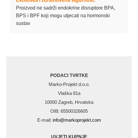
Ekološka i zdravstvena sigurnost:
Proizvod ne sadrži endokrine disruptore BPA,
BPS i BPF koji mogu utjecati na hormonski
sustav
PODACI TVRTKE
Marko-Projekt d.o.o.
Vlaška 81a
10000 Zagreb, Hrvatska
OIB: 65500326605
E-mail:
info@markoprojekt.com
UVJETI KUPNJE