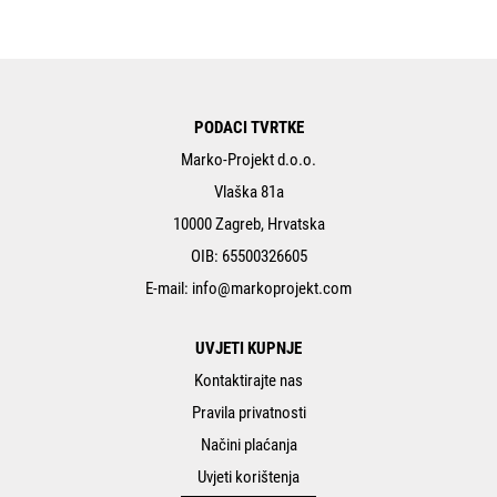
PODACI TVRTKE
Marko-Projekt d.o.o.
Vlaška 81a
10000 Zagreb, Hrvatska
OIB: 65500326605
E-mail:
info@markoprojekt.com
UVJETI KUPNJE
Kontaktirajte nas
Pravila privatnosti
Načini plaćanja
Uvjeti korištenja