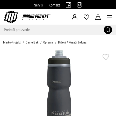
Servis
Kontakt
Marko-Projekt
CamelBak
Oprema
Bidoni / Nosači bidona