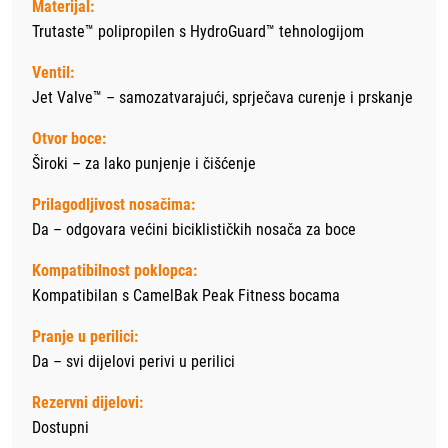
Materijal:
Trutaste™ polipropilen s HydroGuard™ tehnologijom
Ventil:
Jet Valve™ – samozatvarajući, sprječava curenje i prskanje
Otvor boce:
Široki – za lako punjenje i čišćenje
Prilagodljivost nosačima:
Da – odgovara većini biciklističkih nosača za boce
Kompatibilnost poklopca:
Kompatibilan s CamelBak Peak Fitness bocama
Pranje u perilici:
Da – svi dijelovi perivi u perilici
Rezervni dijelovi:
Dostupni