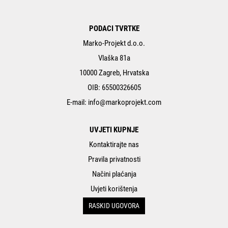
PODACI TVRTKE
Marko-Projekt d.o.o.
Vlaška 81a
10000 Zagreb, Hrvatska
OIB: 65500326605
E-mail:
info@markoprojekt.com
UVJETI KUPNJE
Kontaktirajte nas
Pravila privatnosti
Načini plaćanja
Uvjeti korištenja
RASKID UGOVORA