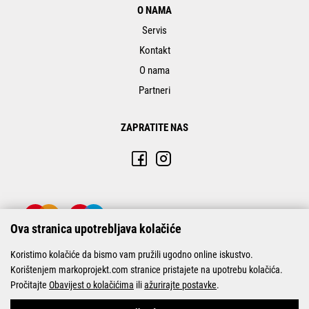
O NAMA
Servis
Kontakt
O nama
Partneri
ZAPRATITE NAS
Ova stranica upotrebljava kolačiće
Koristimo kolačiće da bismo vam pružili ugodno online iskustvo.
Korištenjem markoprojekt.com stranice pristajete na upotrebu kolačića.
Pročitajte
Obavijest o kolačićima
ili
ažurirajte postavke
.
© Marko-Projekt 2026